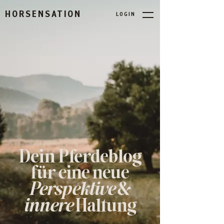
HORSENSATION
L O G I N
Dein Pferdeblog
für eine neue
Perspektive
&
innere
Haltung